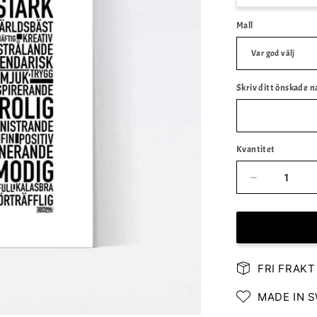
Mall
Skriv ditt önskade n
Kvantitet
Minska
kvantitet
för
Valfritt
Namn
Text
FRI FRAKT
Poster
MADE IN 