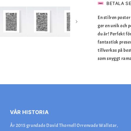
BETALA S
En stilren post
ger en unik och p
du är! Perfekt fö
fantastisk prese
tillverkas på bes
som snyggt rama
VÅR HISTORIA
År 2015 grundade David Thornell Orrenvade Wallstar,