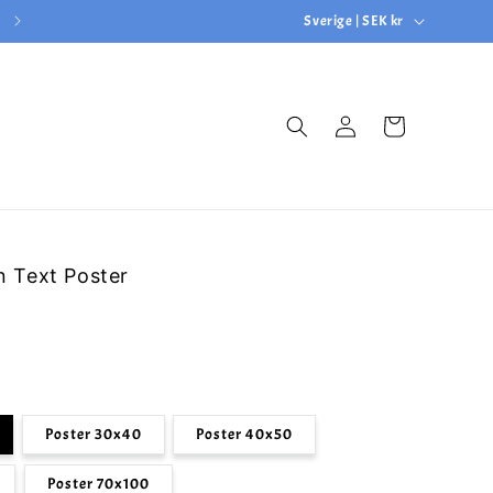
L
3 FÖR 2 PÅ ALLA POSTERS, ANGE KOD: ”3FOR2”
Sverige | SEK kr
a
n
Logga
d
Varukorg
in
/
R
e
g
n Text Poster
i
o
n
Poster 30x40
Poster 40x50
Poster 70x100