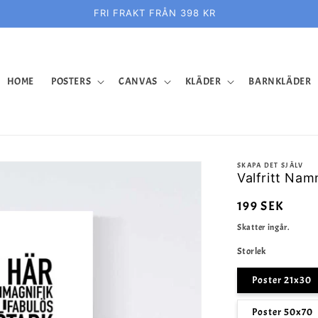
FRI FRAKT FRÅN 398 KR
HOME
POSTERS
CANVAS
KLÄDER
BARNKLÄDER
SKAPA DET SJÄLV
Valfritt Nam
Ordinarie
199 SEK
pris
Skatter ingår.
Storlek
Poster 21x30
Poster 50x70