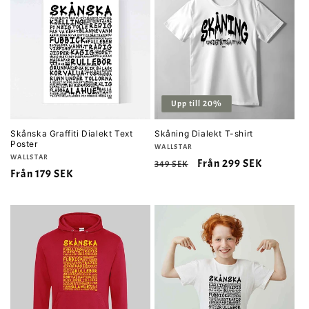
Upp till 20%
Skånska Graffiti Dialekt Text
Skåning Dialekt T-shirt
Poster
Säljare:
WALLSTAR
Säljare:
WALLSTAR
Ordinarie
Försäljningspris
Från 299 SEK
349 SEK
Ordinarie
Från 179 SEK
pris
pris