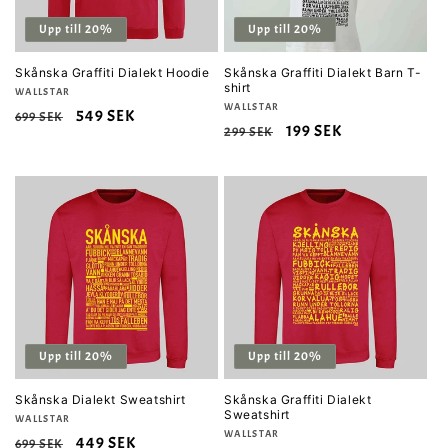
Upp till 20%
Upp till 20%
Skånska Graffiti Dialekt Hoodie
Skånska Graffiti Dialekt Barn T-
shirt
Säljare:
WALLSTAR
Säljare:
WALLSTAR
Ordinarie
Försäljningspris
549 SEK
699 SEK
Ordinarie
Försäljningspris
199 SEK
299 SEK
pris
pris
Upp till 20%
Upp till 20%
Skånska Dialekt Sweatshirt
Skånska Graffiti Dialekt
Sweatshirt
Säljare:
WALLSTAR
Säljare:
WALLSTAR
Ordinarie
Försäljningspris
449 SEK
699 SEK