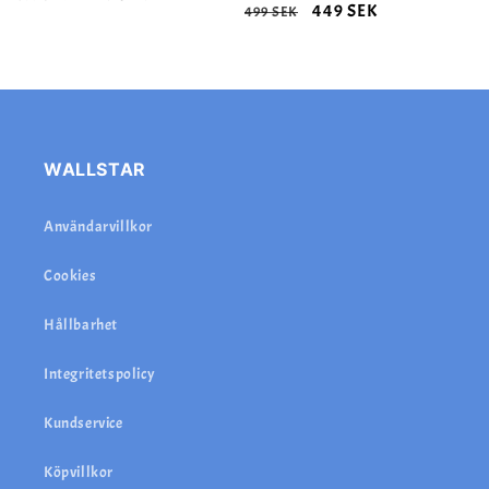
Ordinarie
Försäljningspris
449 SEK
499 SEK
pris
pris
WALLSTAR
Användarvillkor
Cookies
Hållbarhet
Integritetspolicy
Kundservice
Köpvillkor