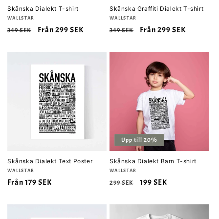
Skånska Dialekt T-shirt
Skånska Graffiti Dialekt T-shirt
Säljare:
WALLSTAR
Säljare:
WALLSTAR
Ordinarie
Försäljningspris
Från 299 SEK
Ordinarie
Försäljningspris
Från 299 SEK
349 SEK
349 SEK
pris
pris
Upp till 20%
Skånska Dialekt Text Poster
Skånska Dialekt Barn T-shirt
Säljare:
WALLSTAR
Säljare:
WALLSTAR
Ordinarie
Från 179 SEK
Ordinarie
Försäljningspris
199 SEK
299 SEK
pris
pris