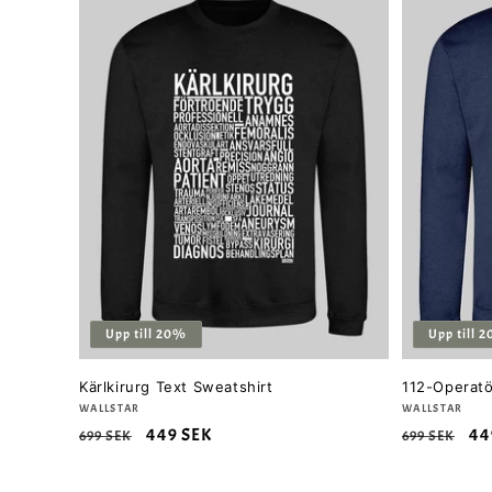
Upp till 20%
Upp till 
Kärlkirurg Text Sweatshirt
112-Operatö
Säljare:
WALLSTAR
Säljare:
WALLSTAR
Ordinarie
Försäljningspris
449 SEK
Ordinarie
Fö
44
699 SEK
699 SEK
pris
pris