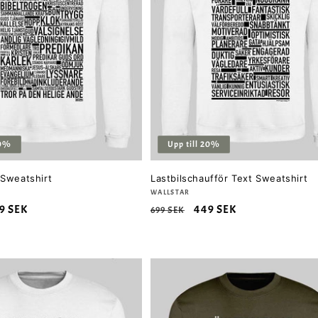
20%
Upp till 20%
 Sweatshirt
Lastbilschaufför Text Sweatshirt
Säljare:
WALLSTAR
rsäljningspris
9 SEK
Ordinarie
Försäljningspris
449 SEK
699 SEK
pris