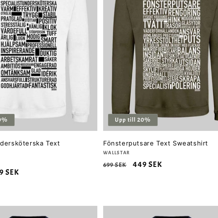
20%
Upp till 20%
ndersköterska Text
Fönsterputsare Text Sweatshirt
Säljare:
WALLSTAR
Ordinarie
Försäljningspris
449 SEK
699 SEK
rsäljningspris
9 SEK
pris