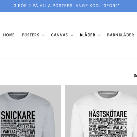
3 FÖR 2 PÅ ALLA POSTERS, ANGE KOD: ”3FOR2”
HOME
POSTERS
CANVAS
KLÄDER
BARNKLÄDER
S