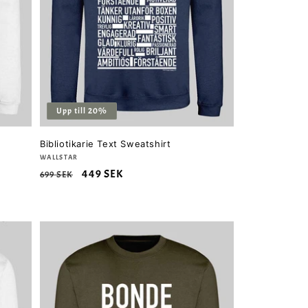
Upp till 20%
Bibliotikarie Text Sweatshirt
Säljare:
WALLSTAR
Ordinarie
Försäljningspris
449 SEK
699 SEK
pris