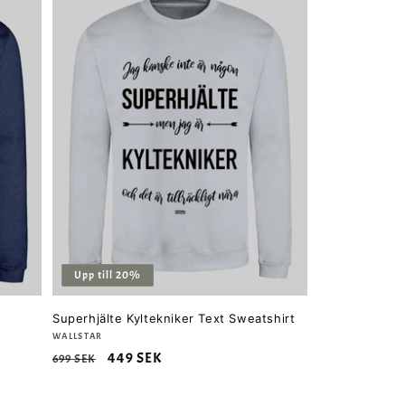
Upp till 20%
Superhjälte Kyltekniker Text Sweatshirt
Säljare:
WALLSTAR
Ordinarie
Försäljningspris
449 SEK
699 SEK
pris