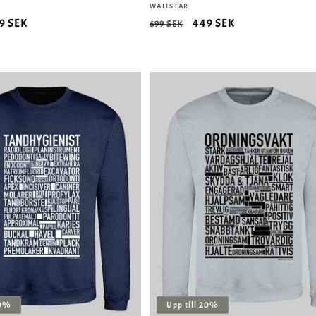
Säljare:
WALLSTAR
rsäljningspris
9 SEK
Ordinarie
Försäljningspris
449 SEK
699 SEK
pris
20%
Upp till 20%