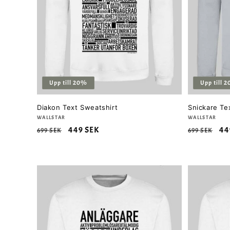
Upp till 20%
Upp till 
Diakon Text Sweatshirt
Snickare Te
Säljare:
WALLSTAR
Säljare:
WALLSTAR
Ordinarie
Försäljningspris
449 SEK
Ordinarie
Fö
44
699 SEK
699 SEK
pris
pris