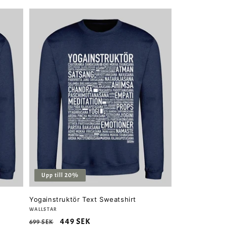
Upp till 20%
Yogainstruktör Text Sweatshirt
Säljare:
WALLSTAR
Ordinarie
Försäljningspris
449 SEK
699 SEK