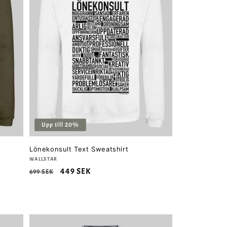
Upp till 20%
Lönekonsult Text Sweatshirt
Säljare:
WALLSTAR
Ordinarie
Försäljningspris
449 SEK
699 SEK
pris