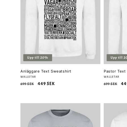
Upp till 20%
Upp till 
Anläggare Text Sweatshirt
Pastor Text
Säljare:
WALLSTAR
Säljare:
WALLSTAR
Ordinarie
Försäljningspris
449 SEK
Ordinarie
Fö
44
699 SEK
699 SEK
pris
pris