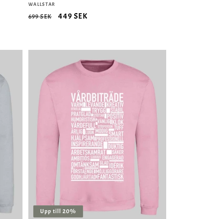
Säljare:
WALLSTAR
Ordinarie
Försäljningspris
449 SEK
699 SEK
pris
Upp till 20%