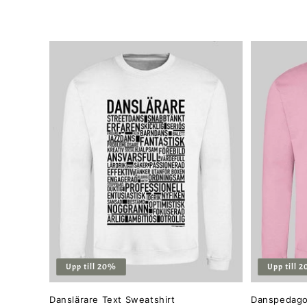
pris
pris
Upp till 20%
Upp till 
Danslärare Text Sweatshirt
Danspedago