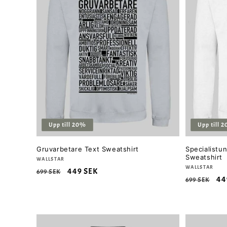
Upp till 20%
Upp till 
Gruvarbetare Text Sweatshirt
Specialistu
Sweatshirt
Säljare:
WALLSTAR
Säljare:
WALLSTAR
Ordinarie
Försäljningspris
449 SEK
699 SEK
Ordinarie
Fö
44
699 SEK
pris
pris