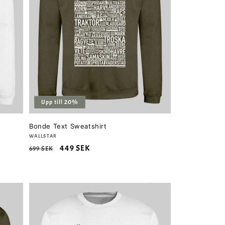
Upp till 20%
Bonde Text Sweatshirt
Säljare:
WALLSTAR
Ordinarie
Försäljningspris
449 SEK
699 SEK
pris