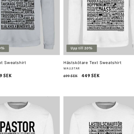
20%
Upp till 20%
xt Sweatshirt
Hästskötare Text Sweatshirt
Säljare:
WALLSTAR
rsäljningspris
9 SEK
Ordinarie
Försäljningspris
449 SEK
699 SEK
pris