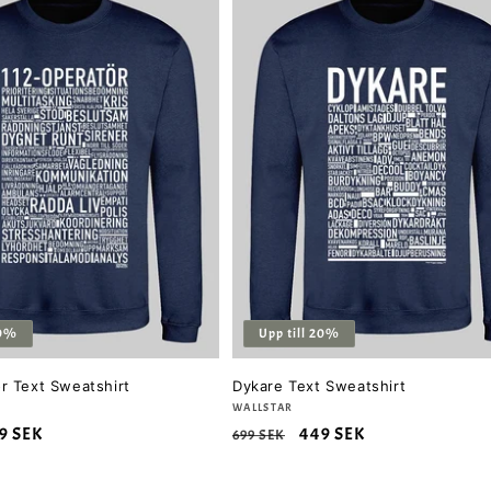
20%
Upp till 20%
r Text Sweatshirt
Dykare Text Sweatshirt
Säljare:
WALLSTAR
rsäljningspris
9 SEK
Ordinarie
Försäljningspris
449 SEK
699 SEK
pris