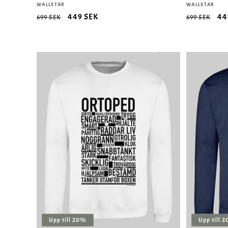
Säljare:
WALLSTAR
Säljare:
WALLSTAR
Ordinarie
Försäljningspris
449 SEK
Ordinarie
Fö
44
699 SEK
699 SEK
pris
pris
Upp till 20%
Upp till 