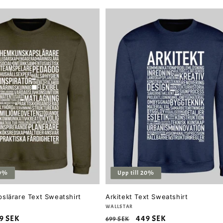
20%
Upp till 20%
lärare Text Sweatshirt
Arkitekt Text Sweatshirt
Säljare:
WALLSTAR
rsäljningspris
9 SEK
Ordinarie
Försäljningspris
449 SEK
699 SEK