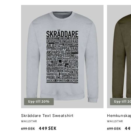
Upp till 20%
Upp till 
Skräddare Text Sweatshirt
Hemkunskaps
Säljare:
WALLSTAR
Säljare:
WALLSTAR
Ordinarie
Försäljningspris
449 SEK
Ordinarie
Fö
44
699 SEK
699 SEK