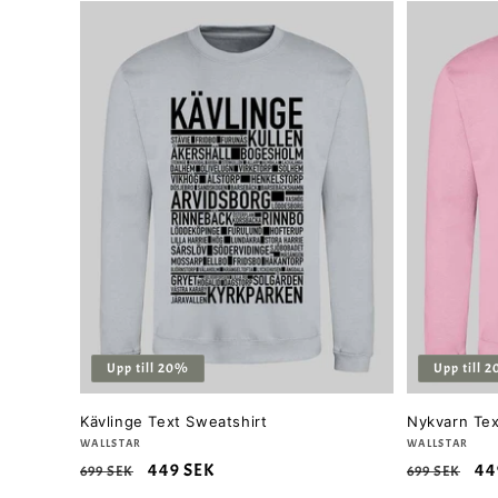
Upp till 20%
Upp till 
Kävlinge Text Sweatshirt
Nykvarn Tex
Säljare:
WALLSTAR
Säljare:
WALLSTAR
Ordinarie
Försäljningspris
449 SEK
Ordinarie
Fö
44
699 SEK
699 SEK
pris
pris