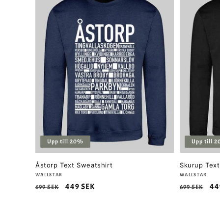
Upp till 20%
Upp till 
Åstorp Text Sweatshirt
Skurup Text
Säljare:
WALLSTAR
Säljare:
WALLSTAR
Ordinarie
Försäljningspris
449 SEK
Ordinarie
Fö
44
699 SEK
699 SEK
pris
pris