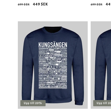
Ordinarie
Försäljningspris
449 SEK
Ordinarie
Fö
44
699 SEK
699 SEK
pris
pris
Upp till 20%
Upp till 