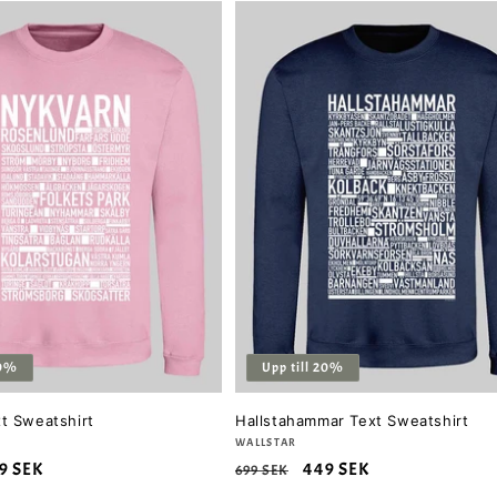
20%
Upp till 20%
t Sweatshirt
Hallstahammar Text Sweatshirt
Säljare:
WALLSTAR
rsäljningspris
9 SEK
Ordinarie
Försäljningspris
449 SEK
699 SEK
pris