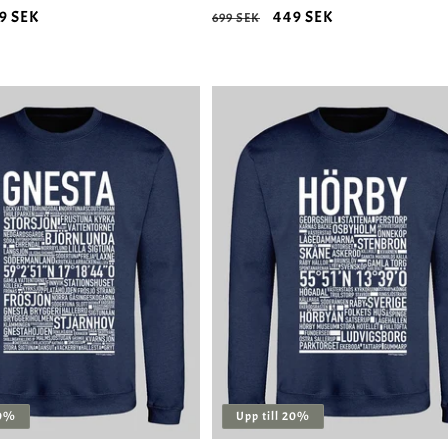
rsäljningspris
9 SEK
Ordinarie
Försäljningspris
449 SEK
699 SEK
pris
20%
Upp till 20%