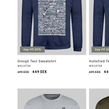
Upp till 20%
Upp till 
Gnosjö Text Sweatshirt
Hultsfred T
Säljare:
WALLSTAR
Säljare:
WALLSTAR
Ordinarie
Försäljningspris
449 SEK
Ordinarie
Fö
44
699 SEK
699 SEK
pris
pris