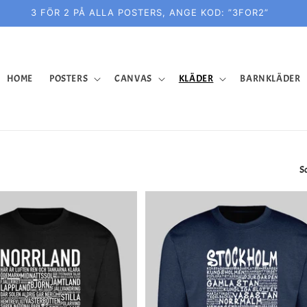
3 FÖR 2 PÅ ALLA POSTERS, ANGE KOD: ”3FOR2”
HOME
POSTERS
CANVAS
KLÄDER
BARNKLÄDER
S