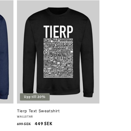
Upp till 20%
Tierp Text Sweatshirt
Säljare:
WALLSTAR
Ordinarie
Försäljningspris
449 SEK
699 SEK
pris