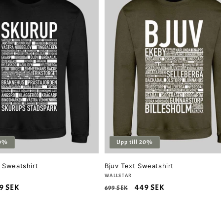
20%
Upp till 20%
 Sweatshirt
Bjuv Text Sweatshirt
Säljare:
WALLSTAR
rsäljningspris
9 SEK
Ordinarie
Försäljningspris
449 SEK
699 SEK
pris