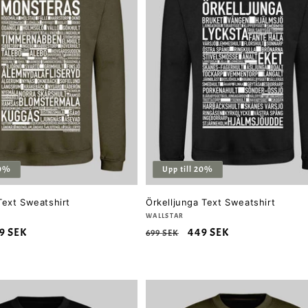
20%
Upp till 20%
ext Sweatshirt
Örkelljunga Text Sweatshirt
Säljare:
WALLSTAR
rsäljningspris
9 SEK
Ordinarie
Försäljningspris
449 SEK
699 SEK
pris