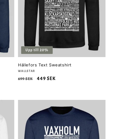
Upp till 20%
Hällefors Text Sweatshirt
Säljare:
WALLSTAR
Ordinarie
Försäljningspris
449 SEK
699 SEK
pris