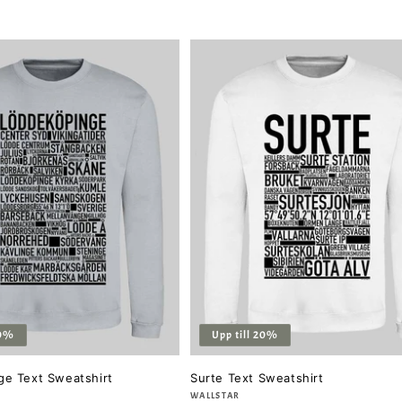
20%
Upp till 20%
e Text Sweatshirt
Surte Text Sweatshirt
Säljare:
WALLSTAR