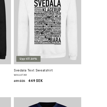
Upp till 20%
Svedala Text Sweatshirt
Säljare:
WALLSTAR
Ordinarie
Försäljningspris
449 SEK
699 SEK
pris