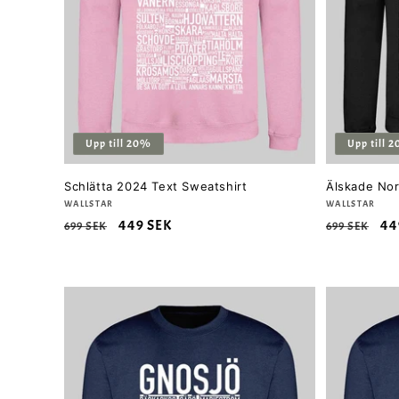
Upp till 20%
Upp till 
Schlätta 2024 Text Sweatshirt
Älskade Nor
Säljare:
WALLSTAR
Säljare:
WALLSTAR
Ordinarie
Försäljningspris
449 SEK
Ordinarie
Fö
44
699 SEK
699 SEK
pris
pris