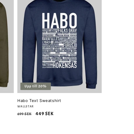
Upp till 20%
Habo Text Sweatshirt
Säljare:
WALLSTAR
Ordinarie
Försäljningspris
449 SEK
699 SEK
pris