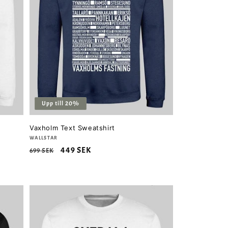
Upp till 20%
Vaxholm Text Sweatshirt
Säljare:
WALLSTAR
Ordinarie
Försäljningspris
449 SEK
699 SEK
pris