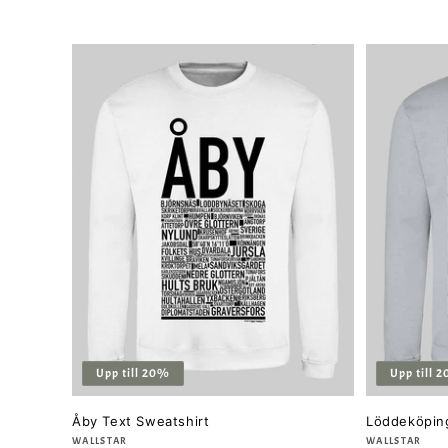
Upp till 20%
Upp till 
Åby Text Sweatshirt
Löddeköping
Säljare:
WALLSTAR
Säljare:
WALLSTAR