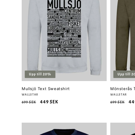
Upp till 20%
Upp till 
Mullsjö Text Sweatshirt
Mönsterås T
Säljare:
WALLSTAR
Säljare:
WALLSTAR
Ordinarie
Försäljningspris
449 SEK
Ordinarie
Fö
44
699 SEK
699 SEK
pris
pris