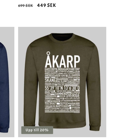
Ordinarie
Försäljningspris
449 SEK
699 SEK
pris
Upp till 20%