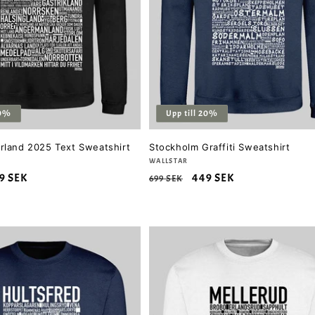
20%
Upp till 20%
rland 2025 Text Sweatshirt
Stockholm Graffiti Sweatshirt
Säljare:
WALLSTAR
rsäljningspris
9 SEK
Ordinarie
Försäljningspris
449 SEK
699 SEK
pris