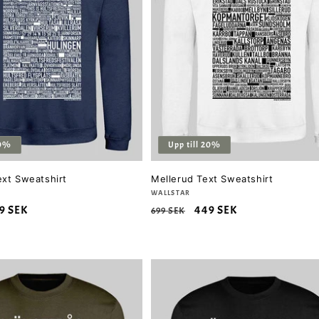
20%
Upp till 20%
ext Sweatshirt
Mellerud Text Sweatshirt
Säljare:
WALLSTAR
rsäljningspris
9 SEK
Ordinarie
Försäljningspris
449 SEK
699 SEK
pris