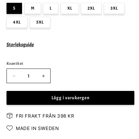
S
M
L
XL
2XL
3XL
4XL
5XL
Storleksguide
Kvantitet
Minska
Öka
kvantitet
kvantitet
för
för
Lägg i varukorgen
Strömslund
Strömslund
Text
Text
T-
T-
FRI FRAKT FRÅN 398 KR
Shirt
Shirt
MADE IN SWEDEN