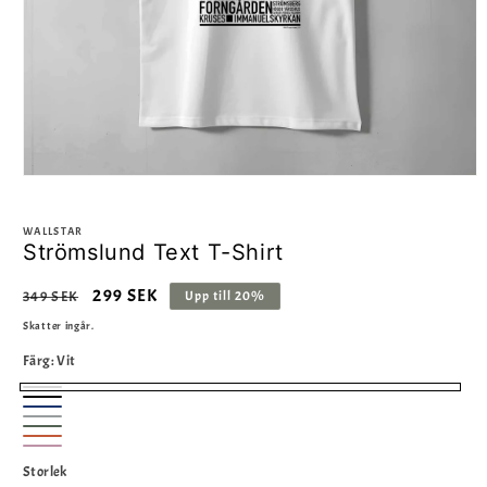
WALLSTAR
Strömslund Text T-Shirt
Ordinarie
Försäljningspris
299 SEK
Upp till 20%
349 SEK
pris
Skatter ingår.
Färg:
Vit
Vit
Svart
Marin
Grå
Olivgrön
Orange
Rosa
Storlek