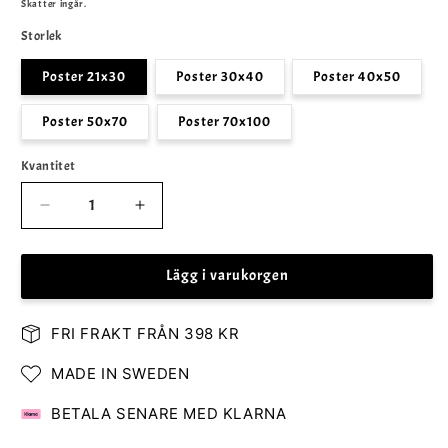
pris
Skatter ingår.
Storlek
Poster 21x30
Poster 30x40
Poster 40x50
Poster 50x70
Poster 70x100
Kvantitet
Minska
Öka
kvantitet
kvantitet
för
för
Lägg i varukorgen
Raggare
Raggare
Text
Text
Poster
Poster
FRI FRAKT FRÅN 398 KR
MADE IN SWEDEN
BETALA SENARE MED KLARNA